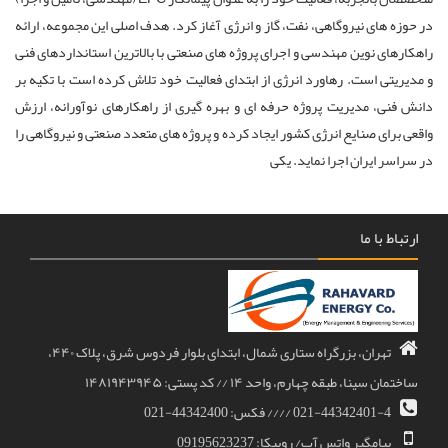
در حوزه های نیروگاهی، نفت، گاز و انرژی آغاز کرد. هدف اصلی این مجموعه، ارائه
راهکارهای نوین مهندسی و اجرای پروژه های صنعتی با بالاترین استانداردهای فنی
و مدیریتی است. رهاورد انرژی از ابتدای فعالیت خود تلاش کرده است با تکیه بر
دانش فنی، مدیریت پروژه حرفه ای و بهره گیری از راهکارهای نوآورانه، ارزش
واقعی برای صنایع انرژی کشور ایجاد کرده و پروژه های متعدد صنعتی و نیروگاهی را
در سراسر ایران اجرا نماید. یکی
ارتباط با ما
تهران، بزرگراه ستاری شمال، ابتدای بلوار فردوس شرق، پلاک ۴۴۰،
ساختمان سینا، طبقه چهارم، واحد ۱۴ // کد پستی: ۱۴۸۱۹۴۳۹۴۵
021-44342401-4 //// فکس: 44342400-021
پیامگیر واتس آپ/ روبیکا: 09195623237