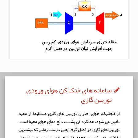
سامانه های خنک کن هوای ورودی
توربین گازی
از آنجائيكه هوای احتراق توربين های گازی مستقيما از محيط
تامين می شود، عملكرد آن بشدت تابع دمای هوای محيط است.
توربين های گازی در فصل گرم، يعنی درست زمانی که بيشترين
تقاضای مصرف برق وجود دارد حدود بيست درصد از توان