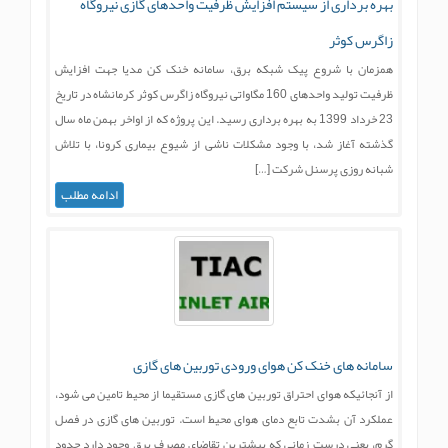
بهره برداری از سیستم افزایش ظرفیت واحدهای گازی نیروگاه
زاگرس کوثر
همزمان با شروع پیک شبکه برق، سامانه خنک کن مدیا جهت افزایش
ظرفیت تولید واحدهای 160 مگاواتی نیروگاه زاگرس کوثر کرمانشاه در تاریخ
23 خرداد 1399 به بهره برداری رسید. این پروژه که از اواخر بهمن ماه سال
گذشته آغاز شد، با وجود مشکلات ناشی از شیوع بیماری کرونا، با تلاش
شبانه روزی پرسنل شرکت […]
ادامه مطلب
سامانه های خنک کن هوای ورودی توربین های گازی
از آنجائيكه هوای احتراق توربين های گازی مستقيما از محيط تامين می شود،
عملكرد آن بشدت تابع دمای هوای محيط است. توربين های گازی در فصل
گرم، يعنی درست زمانی که بيشترين تقاضای مصرف برق وجود دارد حدود