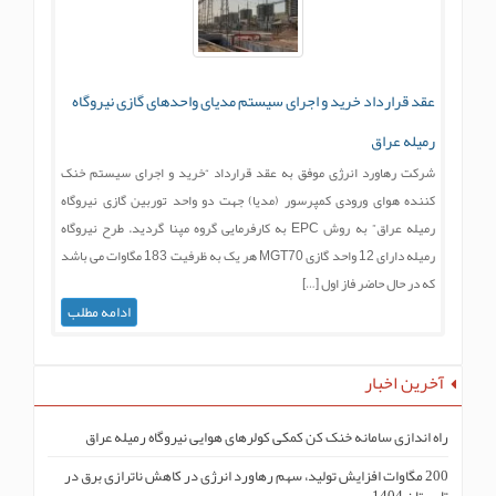
عقد قرارداد خرید و اجرای سیستم مدیای واحدهای گازی نیروگاه
رمیله عراق
شرکت رهاورد انرژی موفق به عقد قرارداد “خرید و اجرای سیستم خنک
کننده هوای ورودی کمپرسور (مدیا) جهت دو واحد توربین گازی نیروگاه
رمیله عراق” به روش EPC به کارفرمایی گروه مپنا گردید. طرح نیروگاه
رمیله دارای 12 واحد گازی MGT70 هر یک به ظرفیت 183 مگاوات می باشد
که در حال حاضر فاز اول […]
ادامه مطلب
آخرین اخبار
راه اندازی سامانه خنک کن کمکی کولرهای هوایی نیروگاه رمیله عراق
200 مگاوات افزایش تولید، سهم رهاورد انرژی در کاهش ناترازی برق در