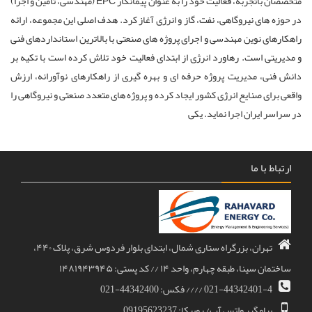
متخصصان باتجربه، فعالیت خود را به عنوان پیمانکار EPC (مهندسی، تأمین و اجرا)
در حوزه های نیروگاهی، نفت، گاز و انرژی آغاز کرد. هدف اصلی این مجموعه، ارائه
راهکارهای نوین مهندسی و اجرای پروژه های صنعتی با بالاترین استانداردهای فنی
و مدیریتی است. رهاورد انرژی از ابتدای فعالیت خود تلاش کرده است با تکیه بر
دانش فنی، مدیریت پروژه حرفه ای و بهره گیری از راهکارهای نوآورانه، ارزش
واقعی برای صنایع انرژی کشور ایجاد کرده و پروژه های متعدد صنعتی و نیروگاهی را
در سراسر ایران اجرا نماید. یکی
ارتباط با ما
تهران، بزرگراه ستاری شمال، ابتدای بلوار فردوس شرق، پلاک ۴۴۰،
ساختمان سینا، طبقه چهارم، واحد ۱۴ // کد پستی: ۱۴۸۱۹۴۳۹۴۵
021-44342401-4 //// فکس: 44342400-021
پیامگیر واتس آپ/ روبیکا: 09195623237