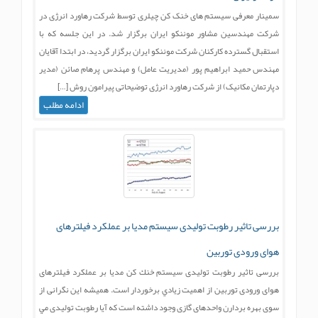
سمینار معرفی سیستم های خنک کن چیلری توسط شرکت رهاورد انرژی در
شرکت مهندسین مشاور موننکو ایران برگزار شد. در این جلسه که با
استقبال گسترده کارکنان شرکت موننکو ایران برگزار گردید، در ابتدا آقایان
مهندس حمید ابراهیم پور (مدیریت عامل) و مهندس پرهام صائن (مدیر
دپارتمان مکانیک) از شرکت رهاورد انرژی توضیحاتی پیرامون روش […]
ادامه مطلب
بررسی تاثير رطوبت توليدی سيستم مدیا بر عملكرد فيلترهای
هوای ورودی توربین
بررسی تاثير رطوبت توليدی سيستم خنك كن مدیا بر عملكرد فيلترهای
هوای ورودی توربین از اهميت زيادي برخوردار است. همیشه این نگرانی از
سوی بهره بردارن واحدهای گازی وجود داشته است که آیا رطوبت تولیدی مي