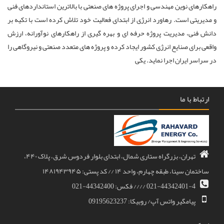
راهکارهای نوین مهندسی و اجرای پروژه های صنعتی با بالاترین استانداردهای فنی
و مدیریتی است. رهاورد انرژی از ابتدای فعالیت خود تلاش کرده است با تکیه بر
دانش فنی، مدیریت پروژه حرفه ای و بهره گیری از راهکارهای نوآورانه، ارزش
واقعی برای صنایع انرژی کشور ایجاد کرده و پروژه های متعدد صنعتی و نیروگاهی را
در سراسر ایران اجرا نماید. یکی
ارتباط با ما
تهران، بزرگراه ستاری شمال، ابتدای بلوار فردوس شرق، پلاک ۴۴۰،
ساختمان سینا، طبقه چهارم، واحد ۱۴ // کد پستی: ۱۴۸۱۹۴۳۹۴۵
021-44342401-4 //// فکس: 44342400-021
پیامگیر واتس آپ/ روبیکا: 09195623237